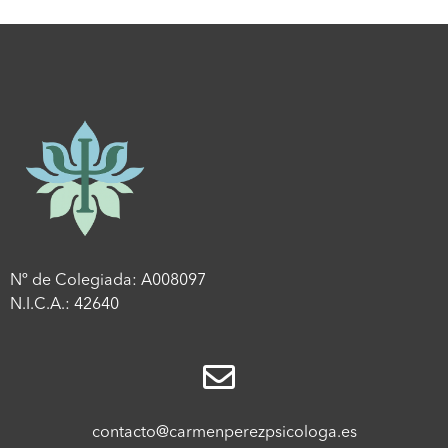
Nº de Colegiada: A008097
N.I.C.A.: 42640
contacto@carmenperezpsicologa.es